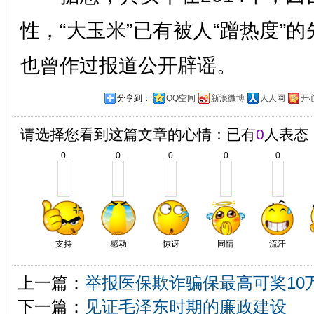
性，“大玉米”已有被人“蹭热度”
也曾作过报道公开辟谣。
分享到：
QQ空间
新浪微博
人人网
开
请选择您看到这篇文章的心情：已有
0
人表态
0
0
0
0
0
支持
感动
惊讶
同情
流汗
上一篇：
举报医保欺诈骗保最高可奖10
下一篇：
见证毛泽东时期的廉政建设