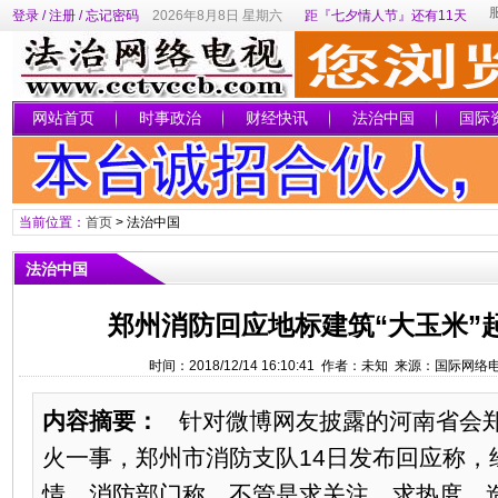
登录
/
注册
/
忘记密码
2026年8月8日 星期六
距『七夕情人节』还有11天
网站首页
时事政治
财经快讯
法治中国
国际
当前位置：
首页
>
法治中国
法治中国
郑州消防回应地标建筑“大玉米”
时间：2018/12/14 16:10:41 作者：未知 来源：国际网
内容摘要：
针对微博网友披露的河南省会郑
火一事，郑州市消防支队14日发布回应称，
情。消防部门称，不管是求关注、求热度，