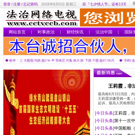
登录
/
注册
/
忘记密码
2026年8月5日 星期三
距『七夕情人节』还有13天
网站首页
时事政治
财经快讯
法治中国
国际
◆收评：三大股指均跌超2% 半导体芯片集体大跌 下跌个股超4700只
◆“扫码送礼
王莉霞，非
最高检6月3日消息，
王莉霞涉嫌受贿一案，
起诉。最高人民检察院依
[今日头条]
王莉霞，
[今日头条]
第十一次
[今日头条]
中国船舶
交往合作全面恢复