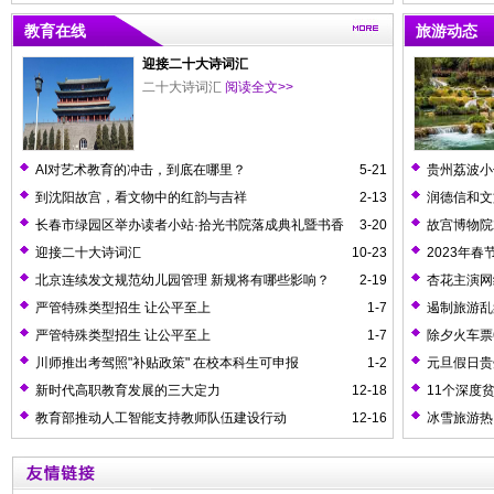
教育在线
旅游动态
迎接二十大诗词汇
二十大诗词汇
阅读全文>>
AI对艺术教育的冲击，到底在哪里？
5-21
贵州荔波小
到沈阳故宫，看文物中的红韵与吉祥
2-13
润德信和文
长春市绿园区举办读者小站·拾光书院落成典礼暨书香
3-20
故宫博物院
绿园·读者拾光全民阅读活动启动仪式
费开放
迎接二十大诗词汇
10-23
2023年春
北京连续发文规范幼儿园管理 新规将有哪些影响？
2-19
杏花主演网
严管特殊类型招生 让公平至上
1-7
遏制旅游乱
严管特殊类型招生 让公平至上
1-7
除夕火车票
川师推出考驾照"补贴政策" 在校本科生可申报
1-2
元旦假日贵州
新时代高职教育发展的三大定力
12-18
11个深度
教育部推动人工智能支持教师队伍建设行动
12-16
冰雪旅游热