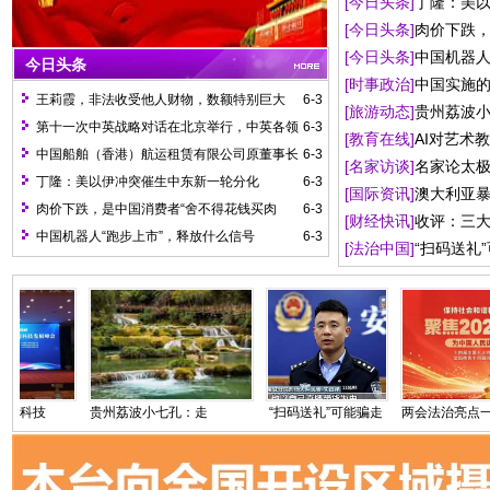
[今日头条]
丁隆：美
力接受纪律审查和监
[今日头条]
肉价下跌，
[今日头条]
中国机器人
吃”吗？
今日头条
[时事政治]
中国实施
王莉霞，非法收受他人财物，数额特别巨大
6-3
[旅游动态]
贵州荔波
第十一次中英战略对话在北京举行，中英各领
6-3
[教育在线]
AI对艺术
域交往合作全面恢复
中国船舶（香港）航运租赁有限公司原董事长
6-3
[名家访谈]
名家论太
杨力接受纪律审查和监察调查
丁隆：美以伊冲突催生中东新一轮分化
6-3
[国际资讯]
澳大利亚
肉价下跌，是中国消费者“舍不得花钱买肉
6-3
[财经快讯]
收评：三大
吃”吗？
中国机器人“跑步上市”，释放什么信号
6-3
[法治中国]
“扫码送礼
下跌个股超4700只
要警惕
通科技
贵州荔波小七孔：走
“扫码送礼”可能骗走
两会法治亮点一，
隆重召
进绿野仙踪秘境
你的个人信息 这些
是法治进校园，切
泄露渠道要警惕
保护好青少年日常
全。亮点二，就是
政府机关行政行为
行有效的、全过程