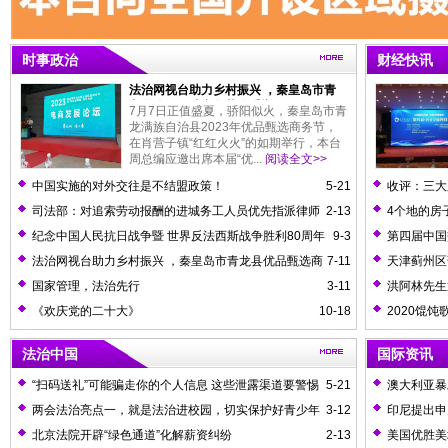
民主监督和法治监
时事政治
财经快讯
法治网视台助力乡村振兴 ，秦皇岛市青
龙县优品甄选商务节隆重举行
7月7日正值盛夏，骄阳似火，秦皇岛市青
龙满族自治县2023年优品甄选商务节，
在肖营子镇“红红火火”的如期举行，本台
周总编应邀出席本届“优...
阅读全文>>
中国实施的对外交往是不结盟政策！
5-21
收评：三大
股超4700
司法部：对追索劳动报酬的进城务工人员优先指派律师
2-13
4个地的房
承办案件
纪念中国人民抗日战争暨 世界反法西斯战争胜利80周年
9-3
第四届中国
大会举行
法治网视台助力乡村振兴 ，秦皇岛市青龙县优品甄选商
7-11
天津蓟州区
务节隆重举行
国家管理，法治先行
3-11
洪阿林先生
《欢庆党的二十大》
10-18
2020馄
布会
法治中国
国际资讯
“扫码送礼”可能骗走你的个人信息 这些泄露渠道要警惕
5-21
澳大利亚暴
两会法治亮点一，就是法治进校园，切实保护好青少年
3-12
印尼提出申
日常安全。亮点二，就是对政府机关行政行为进行有效的、
北京法院开辟“绿色通道”化解薪资纠纷
2-13
美国优胜美