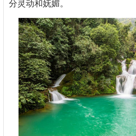
分灵动和妩媚。