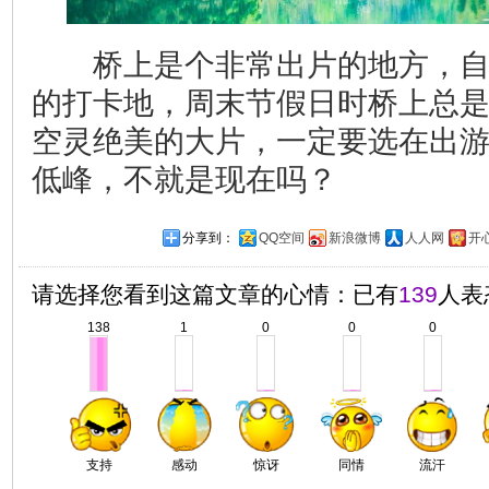
桥上是个非常出片的地方，自
的打卡地，周末节假日时桥上总
空灵绝美的大片，一定要选在出
低峰，不就是现在吗？
分享到：
QQ空间
新浪微博
人人网
开
请选择您看到这篇文章的心情：已有
139
人表
138
1
0
0
0
支持
感动
惊讶
同情
流汗