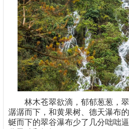
林木苍翠欲滴，郁郁葱葱，翠
潺潺而下，和黄果树、德天瀑布
蜒而下的翠谷瀑布少了几分咄咄