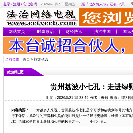
登录
/
注册
/
忘记密码
2026年8月7日 星期五
距『七夕情人节』还有12天
网站首页
时事政治
财经快讯
法治中国
国际
当前位置：
首页
>
旅游动态
旅游动态
贵州荔波小七孔：走进绿
时间：2026/5/21 15:28:49 作者：未知 来源：网络
内容摘要：
对很多人来说，贵州荔波小七孔是个可以和秘境划等号的地方
得不像话，风吹过的声音和虫鸟的鸣叫只是让一切显得更静谧，难怪《国家地理
球》也说它是世界上最触动心灵的风景之一。 小七孔景...