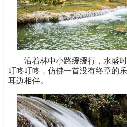
沿着林中小路缓缓行，水盛时
叮咚叮咚，仿佛一首没有终章的
耳边相伴。